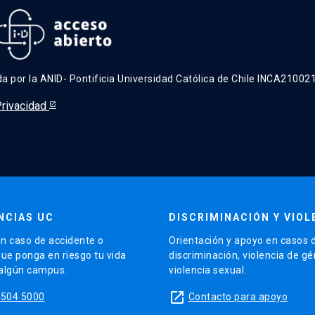
ada por la ANID- Pontificia Universidad Católica de Chile INCA210021
Privacidad
NCIAS UC
DISCRIMINACIÓN Y VIOL
n caso de accidente o
Orientación y apoyo en casos 
que ponga en riesgo tu vida
discriminación, violencia de g
 algún campus.
violencia sexual.
launch
5504 5000
Contacto para apoyo