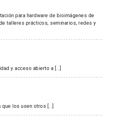
itación para hardware de bioimágenes de
e talleres prácticos, seminarios, redes y
idad y acceso abierto a […]
a que los usen otros […]