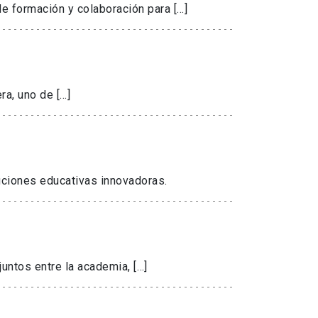
de formación y colaboración para […]
ra, uno de […]
luciones educativas innovadoras.
untos entre la academia, […]