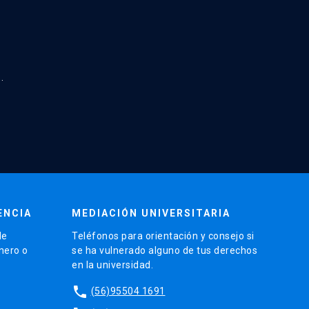
.
ENCIA
MEDIACIÓN UNIVERSITARIA
de
Teléfonos para orientación y consejo si
énero o
se ha vulnerado alguno de tus derechos
en la universidad.
phone
(56)95504 1691