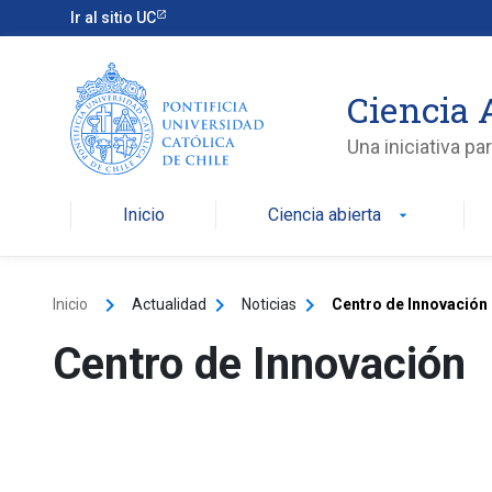
Ir al sitio UC
Ciencia 
Una iniciativa p
Inicio
Ciencia abierta
arrow_drop_down
keyboard_arrow_right
keyboard_arrow_right
keyboard_arrow_right
Inicio
Actualidad
Noticias
Centro de Innovación
Centro de Innovación