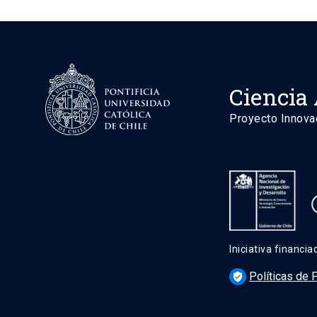
Ciencia 
Proyecto Innova
Iniciativa financi
Políticas de 
verified_user