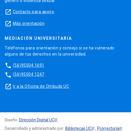
género o violencia sexual.
launch
Contacto para apoyo
launch
Más orientación
MEDIACIÓN UNIVERSITARIA
Teléfonos para orientación y consejo si se ha vulnerado
alguno de tus derechos en la universidad.
phone
(56)95504 1691
phone
(56)95504 1247
launch
Ir a la Oficina de Ombuds UC
Diseño:
Dirección Digital UC
Desarrollado y administrado por:
Bibliotecas UC
,
Prorrectoría