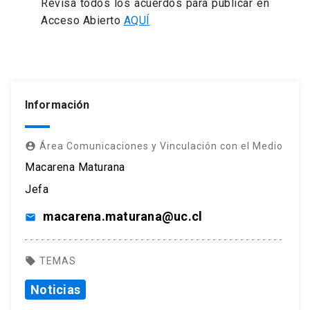
Revisa todos los acuerdos para publicar en
Acceso Abierto
AQUÍ
Información
account_circle
Área Comunicaciones y Vinculación con el Medio
Macarena Maturana
Jefa
macarena.maturana@uc.cl
email
local_offer
TEMAS
Noticias