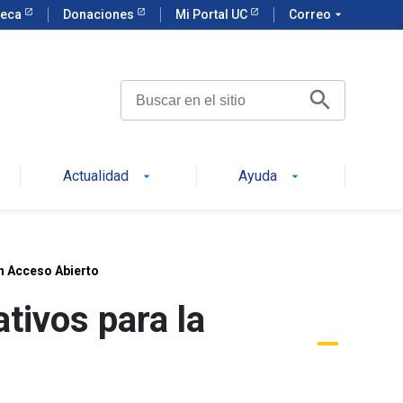
teca
Donaciones
Mi Portal UC
Correo
arrow_drop_down
Botón de búsqueda
Buscar:
Actualidad
Ayuda
arrow_drop_down
arrow_drop_down
en Acceso Abierto
tivos para la