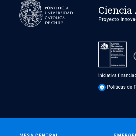
Ciencia 
Proyecto Innova
Iniciativa financi
Políticas de 
verified_user
MESA CENTRAL
EMERGE