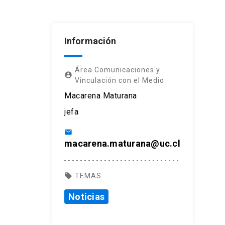
Información
Área Comunicaciones y
account_circle
Vinculación con el Medio
Macarena Maturana
jefa
email
macarena.maturana@uc.cl
local_offer
TEMAS
Noticias