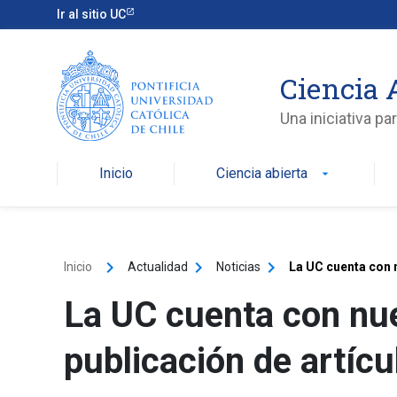
Ir al sitio UC
Ciencia 
Una iniciativa p
Inicio
Ciencia abierta
arrow_drop_down
keyboard_arrow_right
keyboard_arrow_right
keyboard_arrow_right
Inicio
Actualidad
Noticias
La UC cuenta con 
La UC cuenta con nue
publicación de artíc